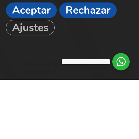
Aceptar
Rechazar
Ajustes
Clínica Dental Siglo XXI
Cañaveral
Francisco Grande
Covián, 61
CP: 28052 El Cañaveral
Madrid
918145499