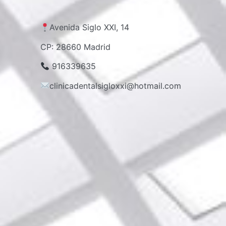
Avenida Siglo XXI, 14
CP: 28660 Madrid
916339635
clinicadentalsigloxxi@hotmail.com