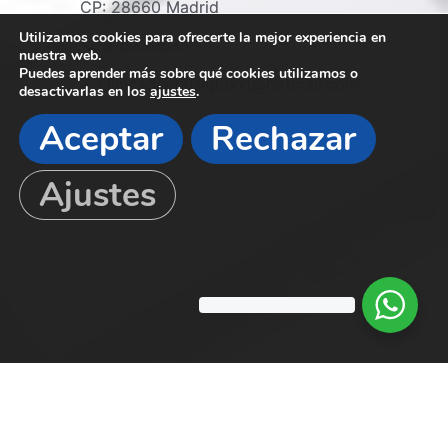
CP: 28660 Madrid
Utilizamos cookies para ofrecerte la mejor experiencia en
916339635
nuestra web.
Puedes aprender más sobre qué cookies utilizamos o
clinicadentalsigloxxi@hotmail.com
desactivarlas en los
ajustes
.
Aceptar
Rechazar
Ajustes