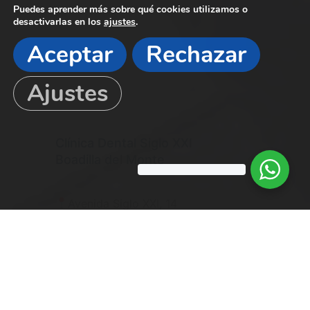
Puedes aprender más sobre qué cookies utilizamos o
desactivarlas en los
ajustes
.
Aceptar
Rechazar
Ajustes
Clínica Dental Siglo XXI
Boadilla del Monte
Avenida Siglo XXI, 14
CP: 28660 Madrid
916339635
clinicadentalsigloxxi@hotmail.com