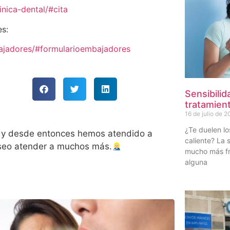
inica-dental/#cita
s:
bajadores/#formularioembajadores
Sensibilid
tratamient
16 de julio de 
¿Te duelen lo
05 y desde entonces hemos atendido a
caliente? La 
eseo atender a muchos más.
mucho más fr
alguna