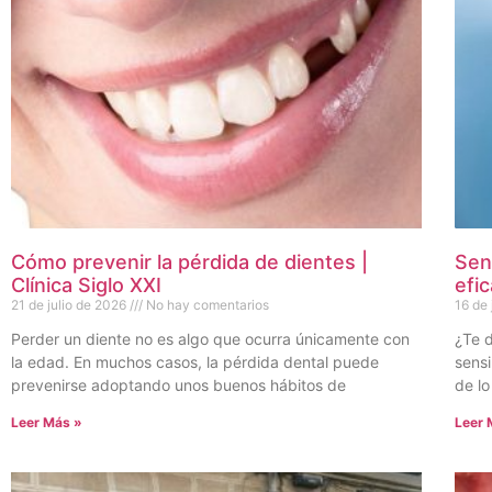
Cómo prevenir la pérdida de dientes |
Sen
Clínica Siglo XXI
efi
21 de julio de 2026
No hay comentarios
16 de
Perder un diente no es algo que ocurra únicamente con
¿Te d
la edad. En muchos casos, la pérdida dental puede
sens
prevenirse adoptando unos buenos hábitos de
de lo
Leer Más »
Leer 