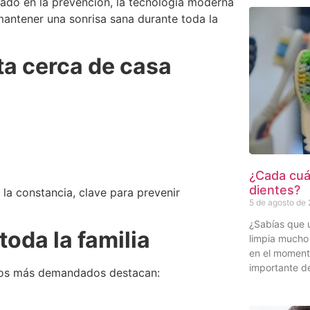
sado en la prevención, la tecnología moderna
mantener una sonrisa sana durante toda la
ta cerca de casa
¿Cada cuán
dientes?
 la constancia, clave para prevenir
5 de agosto de
¿Sabías que 
oda la familia
limpia mucho 
en el momen
importante de
icios más demandados destacan: