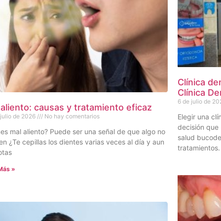
Clínica de
Clínica De
6 de julio de 20
 aliento: causas y tratamiento eficaz
Elegir una cl
 julio de 2026
No hay comentarios
decisión que 
es mal aliento? Puede ser una señal de que algo no
salud bucode
en ¿Te cepillas los dientes varias veces al día y aun
tratamientos.
otas
Más »