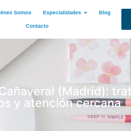
iénes Somos
Especialidades
Blog
Contacto
 Cañaveral (Madrid): tr
s y atención cercana