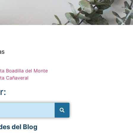
as
ta Boadilla del Monte
ta Cañaveral
r:
es del Blog