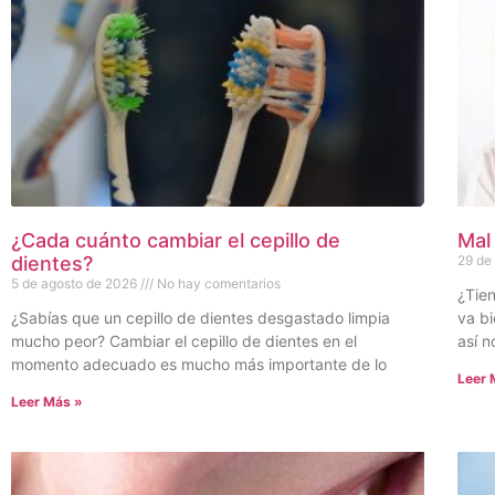
¿Cada cuánto cambiar el cepillo de
Mal
dientes?
29 de
5 de agosto de 2026
No hay comentarios
¿Tien
¿Sabías que un cepillo de dientes desgastado limpia
va bi
mucho peor? Cambiar el cepillo de dientes en el
así n
momento adecuado es mucho más importante de lo
Leer 
Leer Más »