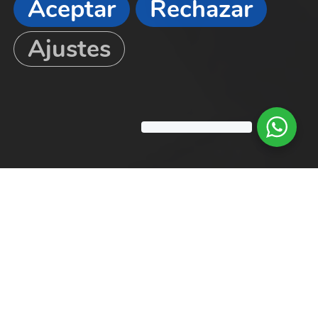
Aceptar
Rechazar
Ajustes
Clínica Dental Siglo XXI
Boadilla del Monte
Avenida Siglo XXI, 14
CP: 28660 Madrid
916339635