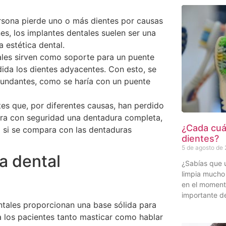
sona pierde uno o más dientes por causas
es, los implantes dentales suelen ser una
 estética dental.
ales sirven como soporte para un puente
ida los dientes adyacentes. Con esto, se
ircundantes, como se haría con un puente
es que, por diferentes causas, han perdido
para con seguridad una dentadura completa,
¿Cada cuán
 si se compara con las dentaduras
dientes?
5 de agosto de
a dental
¿Sabías que 
limpia mucho 
en el momen
importante de
ntales proporcionan una base sólida para
 a los pacientes tanto masticar como hablar