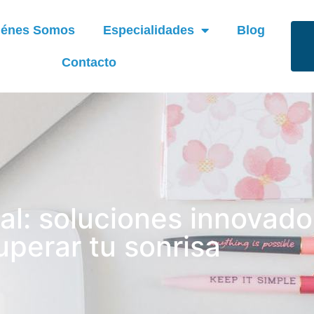
iénes Somos
Especialidades
Blog
Contacto
al: soluciones innovado
uperar tu sonrisa