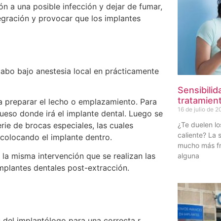
ón a una posible infección y dejar de fumar,
egración y provocar que los implantes
 cabo bajo anestesia local en prácticamente
Sensibilid
tratamient
a preparar el lecho o emplazamiento. Para
16 de julio de 
 hueso donde irá el implante dental. Luego se
rie de brocas especiales, las cuales
¿Te duelen lo
caliente? La 
 colocando el implante dentro.
mucho más fr
 la misma intervención que se realizan las
alguna
implantes dentales post-extracción.
s del implantólogo para una correcta r