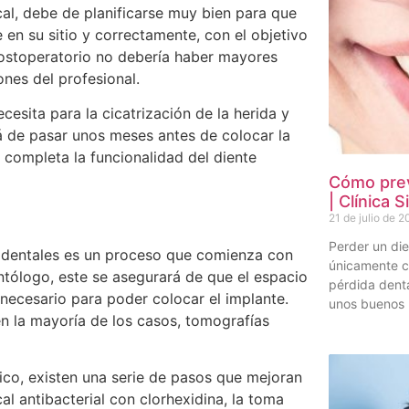
cal, debe de planificarse muy bien para que
 en su sitio y correctamente, con el objetivo
 postoperatorio no debería haber mayores
ones del profesional.
esita para la cicatrización de la herida y
rá de pasar unos meses antes de colocar la
a completa la funcionalidad del diente
Cómo prev
| Clínica S
21 de julio de 
Perder un die
s dentales es un proceso que comienza con
únicamente c
ntólogo, este se asegurará de que el espacio
pérdida dent
o necesario para poder colocar el implante.
unos buenos 
en la mayoría de los casos, tomografías
co, existen una serie de pasos que mejoran
al antibacterial con clorhexidina, la toma