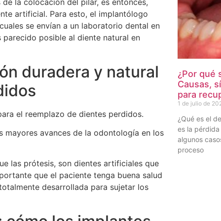
de la colocación del pilar, es entonces,
te artificial. Para esto, el implantólogo
cuales se envían a un laboratorio dental en
parecido posible al diente natural en
ón duradera y natural
¿Por qué 
Causas, s
didos
para recup
1 de julio de 20
para el reemplazo de dientes perdidos.
¿Qué es el de
es la pérdida
os mayores avances de la odontología en los
algunos casos
proceso
 las prótesis, son dientes artificiales que
mportante que el paciente tenga buena salud
totalmente desarrollada para sujetar los