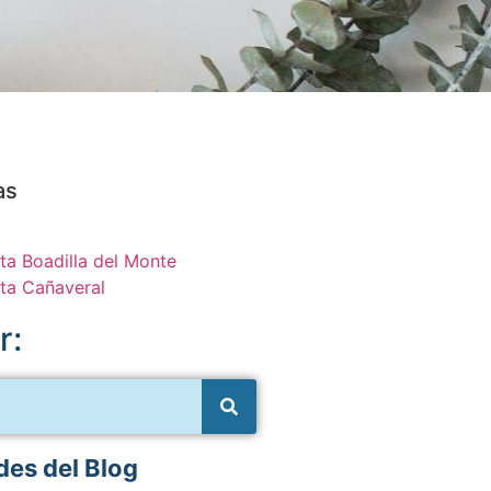
as
ta Boadilla del Monte
ta Cañaveral
r:
es del Blog