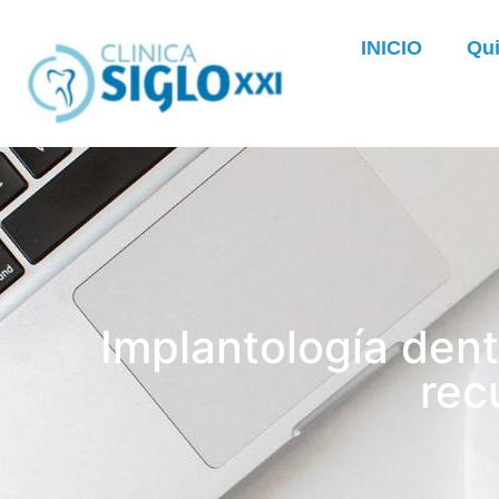
INICIO
Qu
Implantología dent
rec