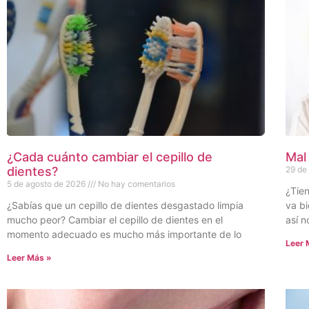
¿Cada cuánto cambiar el cepillo de
Mal
dientes?
29 de
5 de agosto de 2026
No hay comentarios
¿Tien
¿Sabías que un cepillo de dientes desgastado limpia
va bi
mucho peor? Cambiar el cepillo de dientes en el
así n
momento adecuado es mucho más importante de lo
Leer 
Leer Más »