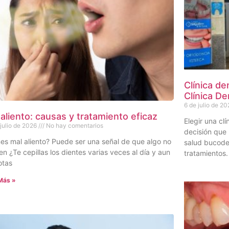
Clínica de
Clínica De
6 de julio de 20
 aliento: causas y tratamiento eficaz
Elegir una cl
 julio de 2026
No hay comentarios
decisión que 
es mal aliento? Puede ser una señal de que algo no
salud bucode
en ¿Te cepillas los dientes varias veces al día y aun
tratamientos.
otas
Más »