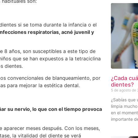
 habituales son:
ientes si se toma durante la infancia o el
infecciones respiratorias, acné juvenil y
e 8 años, son susceptibles a este tipo de
iños que se han expuestos a la tetraciclina
s dientes.
¿Cada cuán
ntos convencionales de blanqueamiento, por
dientes?
s para mejorar la estética dental.
5 de agosto de
¿Sabías que 
limpia mucho 
ar su nervio, lo que con el tiempo provoca
en el momen
importante de
e aparecer meses después. Con los meses,
tase, la vitalidad del diente se verá