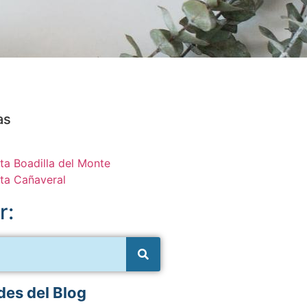
as
ta Boadilla del Monte
ta Cañaveral
r:
es del Blog