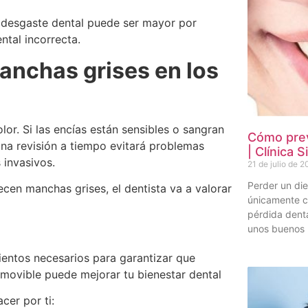
l desgaste dental puede ser mayor por
tal incorrecta.
manchas grises en los
lor. Si las encías están sensibles o sangran
Cómo prev
. Una revisión a tiempo evitará problemas
| Clínica S
 invasivos.
21 de julio de 
Perder un die
cen manchas grises, el dentista va a valorar
únicamente c
pérdida dent
unos buenos 
ientos necesarios para garantizar que
movible puede mejorar tu bienestar dental
cer por ti: