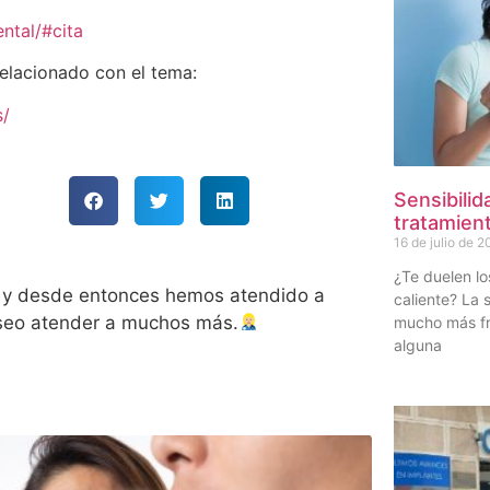
ntal/#cita
relacionado con el tema:
s/
Sensibilid
tratamient
16 de julio de 
¿Te duelen lo
05 y desde entonces hemos atendido a
caliente? La 
eseo atender a muchos más.
mucho más fr
alguna