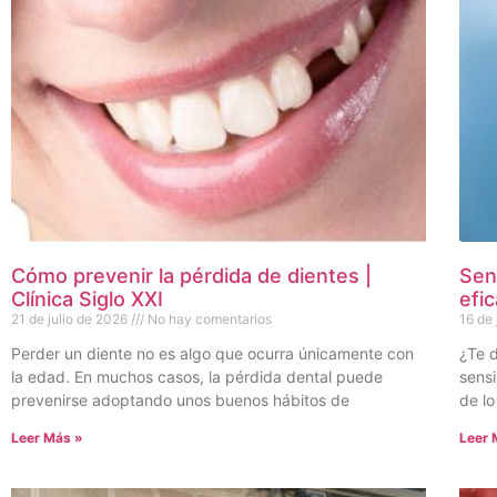
Cómo prevenir la pérdida de dientes |
Sen
Clínica Siglo XXI
efi
21 de julio de 2026
No hay comentarios
16 de
Perder un diente no es algo que ocurra únicamente con
¿Te d
la edad. En muchos casos, la pérdida dental puede
sens
prevenirse adoptando unos buenos hábitos de
de lo
Leer Más »
Leer 